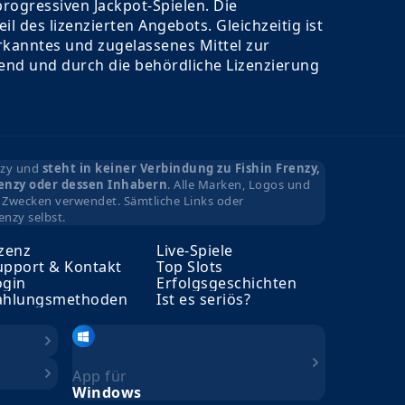
progressiven Jackpot-Spielen. Die
il des lizenzierten Angebots. Gleichzeitig ist
rkanntes und zugelassenes Mittel zur
ssend und durch die behördliche Lizenzierung
enzy und
steht in keiner Verbindung zu Fishin Frenzy,
Frenzy oder dessen Inhabern
. Alle Marken, Logos und
n Zwecken verwendet. Sämtliche Links oder
nzy selbst.
izenz
Live-Spiele
upport & Kontakt
Top Slots
ogin
Erfolgsgeschichten
ahlungsmethoden
Ist es seriös?
App für
Windows