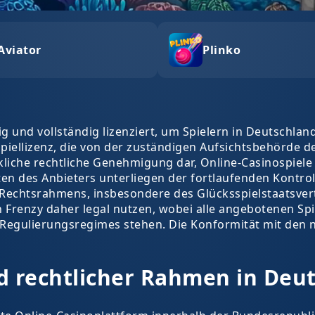
Aviator
Plinko
g und vollständig lizenziert, um Spielern in Deutschlan
spiellizenz, die von der zuständigen Aufsichtsbehörde d
ckliche rechtliche Genehmigung dar, Online-Casinospiele
äten des Anbieters unterliegen der fortlaufenden Kontr
echtsrahmens, insbesondere des Glücksspielstaatsvertra
 Frenzy daher legal nutzen, wobei alle angebotenen Spi
Regulierungsregimes stehen. Die Konformität mit den na
d rechtlicher Rahmen in Deu