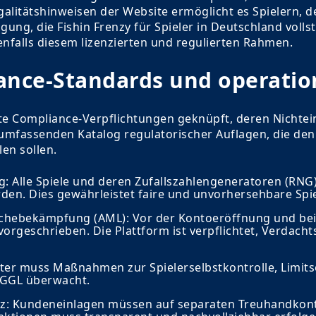
itätshinweisen der Website ermöglicht es Spielern, den 
gung, die Fishin Frenzy für Spieler in Deutschland volls
enfalls diesem lizenzierten und regulierten Rahmen.
nce-Standards und operation
ikte Compliance-Verpflichtungen geknüpft, deren Nichte
umfassenden Katalog regulatorischer Auflagen, die den S
en sollen.
ng: Alle Spiele und deren Zufallszahlengeneratoren (R
werden. Dies gewährleistet faire und unvorhersehbare Spi
ebekämpfung (AML): Vor der Kontoeröffnung und bei Tr
vorgeschrieben. Die Plattform ist verpflichtet, Verdacht
ter muss Maßnahmen zur Spielerselbstkontrolle, Limits
r GGL überwacht.
utz: Kundeneinlagen müssen auf separaten Treuhandkont