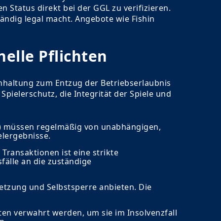
Status direkt bei der GGL zu verifizieren.
tändig legal macht. Angebote wie Fishin
elle Pflichten
inhaltung zum Entzug der Betriebserlaubnis
pielerschutz, die Integrität der Spiele und
NG) müssen regelmäßig von unabhängigen,
elergebnisse.
ansaktionen ist eine strikte
sfälle an die zuständige
etzung und Selbstsperre anbieten. Die
en verwahrt werden, um sie im Insolvenzfall