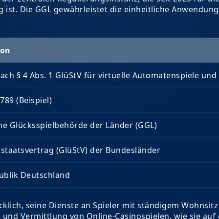
 ist. Die GGL gewährleistet die einheitliche Anwendung
ion
ach § 4 Abs. 1 GlüStV für virtuelle Automatenspiele und
89 (Beispiel)
 Glücksspielbehörde der Länder (GGL)
lstaatsvertrag (GlüStV) der Bundesländer
blik Deutschland
klich, seine Dienste an Spieler mit ständigem Wohnsitz 
und Vermittlung von Online-Casinospielen, wie sie auf d