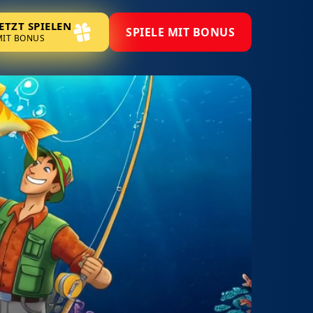
JETZT SPIELEN
SPIELE MIT BONUS
MIT BONUS