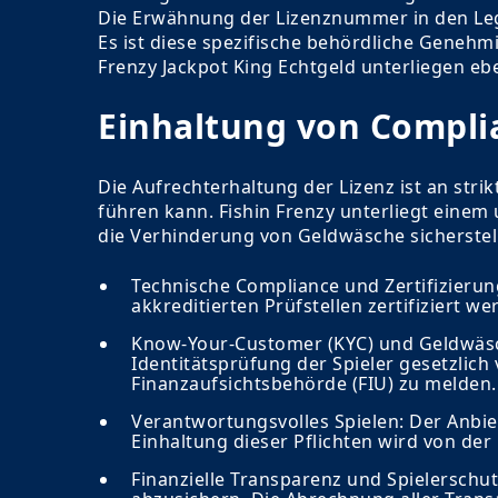
Die Erwähnung der Lizenznummer in den Legal
Es ist diese spezifische behördliche Genehmi
Frenzy Jackpot King Echtgeld unterliegen eb
Einhaltung von Complia
Die Aufrechterhaltung der Lizenz ist an str
führen kann. Fishin Frenzy unterliegt einem 
die Verhinderung von Geldwäsche sicherstell
Technische Compliance und Zertifizieru
akkreditierten Prüfstellen zertifiziert 
Know-Your-Customer (KYC) und Geldwäsch
Identitätsprüfung der Spieler gesetzlich 
Finanzaufsichtsbehörde (FIU) zu melden.
Verantwortungsvolles Spielen: Der Anbie
Einhaltung dieser Pflichten wird von de
Finanzielle Transparenz und Spielersch