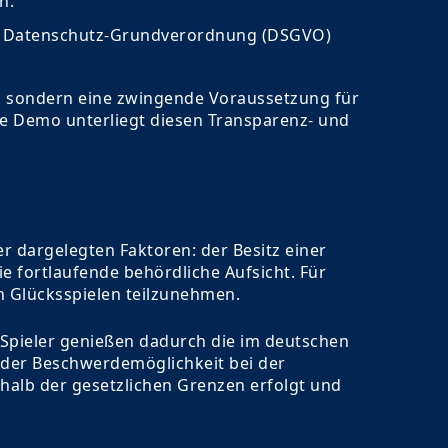
n.
er Datenschutz-Grundverordnung (DSGVO)
ng, sondern eine zwingende Voraussetzung für
ree Demo unterliegt diesen Transparenz- und
der dargelegten Faktoren: der Besitz einer
e fortlaufende behördliche Aufsicht. Für
an Glücksspielen teilzunehmen.
. Spieler genießen dadurch die im deutschen
 der Beschwerdemöglichkeit bei der
halb der gesetzlichen Grenzen erfolgt und