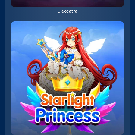
Cleocatra