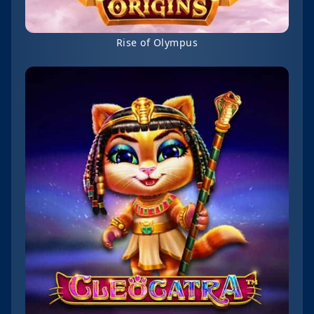
Rise of Olympus