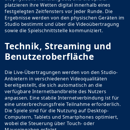
platzieren ihre Wetten digital innerhalb eines
festgelegten Zeitfensters vor jeder Runde. Die
Ergebnisse werden von den physischen Geräten im
Studio bestimmt und über die Videoübertragung
sowie die Spielschnittstelle kommuniziert.
Technik, Streaming und
Benutzeroberfläche
Die Live-Übertragungen werden von den Studio-
High Striker
Funky Time
Anbietern in verschiedenen Videoqualitäten
bereitgestellt, die sich automatisch an die
verfügbare Internetbandbreite des Nutzers
anpassen. Eine stabile Internetverbindung ist für
eine unterbrechungsfreie Teilnahme erforderlich.
Die Spiele sind für die Nutzung auf Desktop-
Computern, Tablets und Smartphones optimiert,
wobei die Steuerung über Touch- oder
Mauseingaben erfolgt.