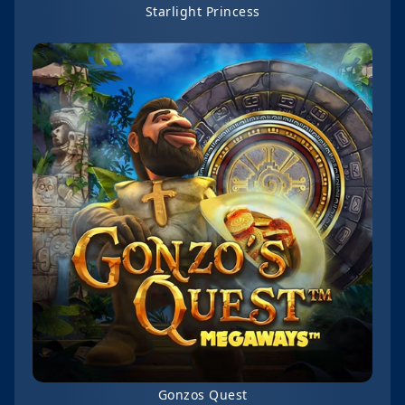
Starlight Princess
Gonzos Quest