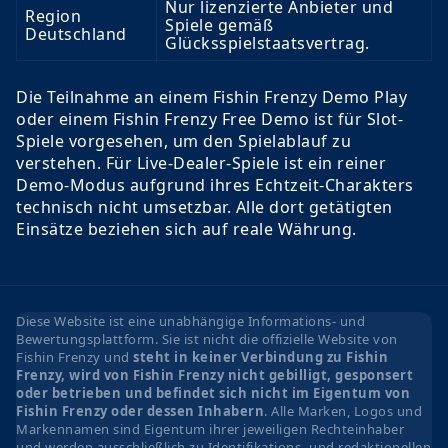
Nur lizenzierte Anbieter und
Region
Spiele gemäß
Deutschland
Glücksspielstaatsvertrag.
Die Teilnahme an einem Fishin Frenzy Demo Play
oder einem Fishin Frenzy Free Demo ist für Slot-
Immersive Roulette
PlinkoX
Spiele vorgesehen, um den Spielablauf zu
verstehen. Für Live-Dealer-Spiele ist ein reiner
Demo-Modus aufgrund ihres Echtzeit-Charakters
technisch nicht umsetzbar. Alle dort getätigten
Einsätze beziehen sich auf reale Währung.
Diese Website ist eine unabhängige Informations- und
Bewertungsplattform. Sie ist nicht die offizielle Website von
Fishin Frenzy und
steht in keiner Verbindung zu Fishin
Frenzy, wird von Fishin Frenzy nicht gebilligt, gesponsert
oder betrieben und befindet sich nicht im Eigentum von
Fishin Frenzy oder dessen Inhabern
. Alle Marken, Logos und
Markennamen sind Eigentum ihrer jeweiligen Rechteinhaber
und werden ausschließlich zu Identifikations- und redaktionellen