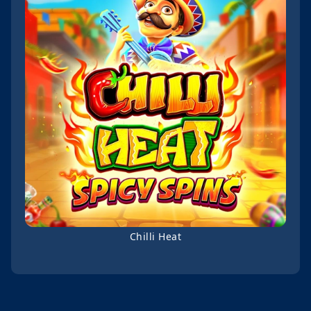
Chilli Heat