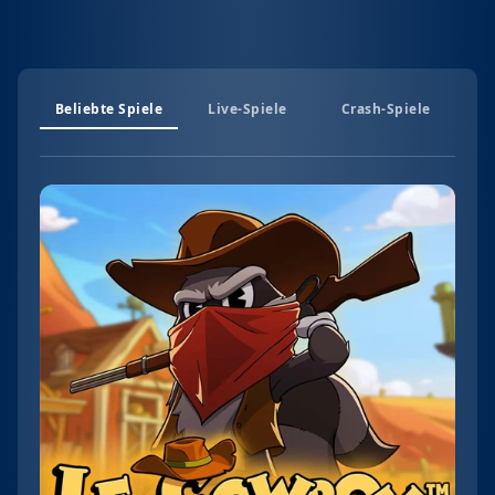
Beliebte Spiele
Live-Spiele
Crash-Spiele