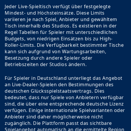
Jeder Live-Spieltisch verfügt über festgelegte
Mindest- und Höchsteinsätze. Diese Limits
variieren je nach Spiel, Anbieter und gewähltem
Tisch innerhalb des Studios. Es existieren in der
Regel Tabellen für Spieler mit unterschiedlichen
Budgets, von niedrigen Einsätzen bis zu High-
Roller-Limits. Die Verfügbarkeit bestimmter Tische
Lightning Storm
Coin Miner
kann sich aufgrund von Wartungsarbeiten,
Besetzung durch andere Spieler oder
Betriebszeiten der Studios ändern.
Für Spieler in Deutschland unterliegt das Angebot
an Live-Dealer-Spielen den Bestimmungen des
deutschen Glücksspielstaatsvertrags. Dies
bedeutet, dass nur Spiele von Anbietern verfügbar
sind, die über eine entsprechende deutsche Lizenz
verfügen. Einige internationale Spielvarianten oder
Anbieter sind daher möglicherweise nicht
zugänglich. Die Plattform passt das sichtbare
Spielangebot automatisch an die ermittelte Region