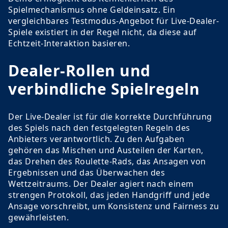
Spielmechanismus ohne Geldeinsatz. Ein
vergleichbares Testmodus-Angebot für Live-Dealer-
Spiele existiert in der Regel nicht, da diese auf
Echtzeit-Interaktion basieren.
Dealer-Rollen und
verbindliche Spielregeln
Lucky Jet
Baccarat
Der Live-Dealer ist für die korrekte Durchführung
des Spiels nach den festgelegten Regeln des
Anbieters verantwortlich. Zu den Aufgaben
gehören das Mischen und Austeilen der Karten,
das Drehen des Roulette-Rads, das Ansagen von
Ergebnissen und das Überwachen des
Wettzeitraums. Der Dealer agiert nach einem
strengen Protokoll, das jeden Handgriff und jede
Ansage vorschreibt, um Konsistenz und Fairness zu
gewährleisten.